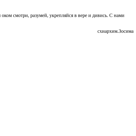
ком смотри, разумей, укрепляйся в вере и дивись. С нами
схиархим.Зосима